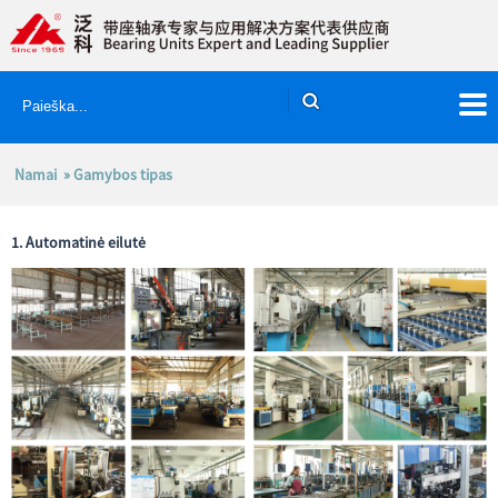
Namai
» Gamybos tipas
1. Automatinė eilutė