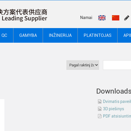
Namai
QC
GAMYBA
INŽINERIJA
PLATINTOJAS
API
Download
Dvimatis pavei
3D piešinys
PDF atsisiunti