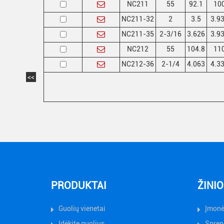
NC211
55
92.1
10
NC211-32
2
3.5
3.9
NC211-35
2-3/16
3.626
3.9
NC212
55
104.8
11
NC212-36
2-1/4
4.063
4.3
<<
PRODUKTAI
ŽINIO
Guolių vienetai
Įmonė
Įdėkite guolius
Spren