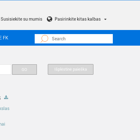
Susisiekite su mumis
Pasirinkite kitas kalbas
E FK
Išplėstinė paieška
s
kslas
mai