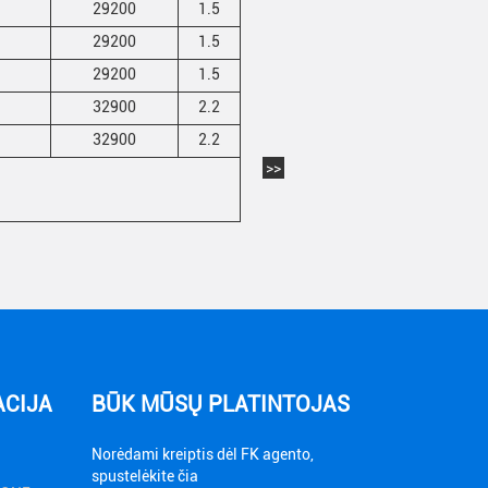
29200
1.5
29200
1.5
29200
1.5
32900
2.2
32900
2.2
>>
ACIJA
BŪK MŪSŲ PLATINTOJAS
Norėdami kreiptis dėl FK agento,
spustelėkite čia