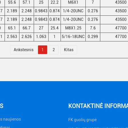
0
55.6
57.1
25
22.2
M6X1
7
43500
37
2.189
2.248
0.9843
0.874
1/4-20UNC
0.276
43500
37
2.189
2.248
0.9843
0.874
1/4-20UNC
0.276
43500
0
65.1
66.7
27
25.4
M8X1.25
7.6
47700
31
2.563
2.626
1.063
1
5/16-18UNC
0.299
47700
Ankstesnis
1
2
Kitas
S
KONTAKTINĖ INFORM
s naujienos
FK guolių grupė
dimai