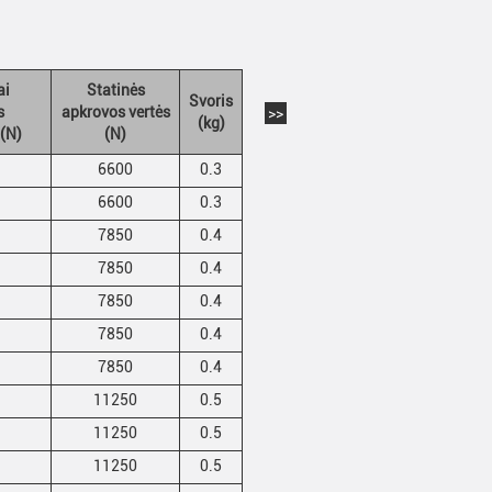
ai
Statinės
Svoris
s
apkrovos vertės
>>
(kg)
 (N)
(N)
6600
0.3
6600
0.3
7850
0.4
7850
0.4
7850
0.4
7850
0.4
7850
0.4
11250
0.5
11250
0.5
11250
0.5