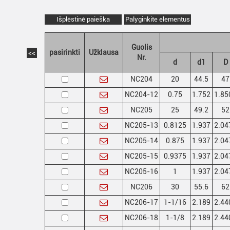
Išplėstinė paieška
Palyginkite elementus
Guolis
pasirinkti
Užklausa
<<
Nr.
d
d1
D
NC204
20
44.5
47
NC204-12
0.75
1.752
1.85
NC205
25
49.2
52
NC205-13
0.8125
1.937
2.04
NC205-14
0.875
1.937
2.04
NC205-15
0.9375
1.937
2.04
NC205-16
1
1.937
2.04
NC206
30
55.6
62
NC206-17
1-1/16
2.189
2.44
NC206-18
1-1/8
2.189
2.44