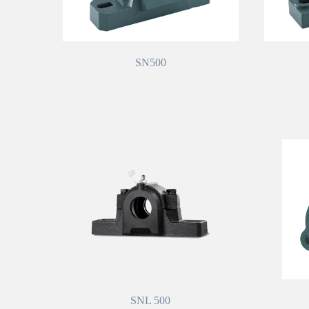
SN500
SNL 500