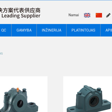
Namai
QC
GAMYBA
INŽINERIJA
PLATINTOJAS
API
as