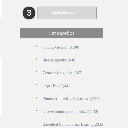
3
Išplėstinė paieška
Kategorijos
Guolių vienetai (5198)
Įdėkite guolius (840)
Žemės ūkio guoliai(247)
„Agri Hubs“(44)
Plummerio blokas ir korpusas(287)
Oro vėdinimo guolių blokai(1130)
Babbitted Split Journal Bearing(2026