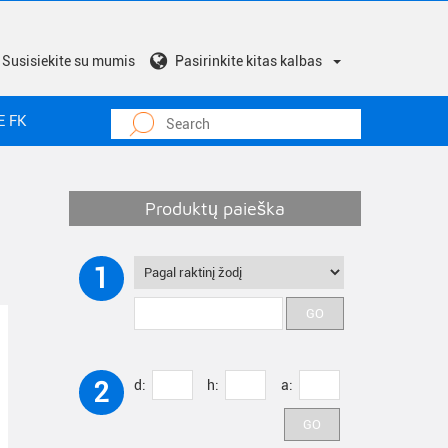
Susisiekite su mumis
Pasirinkite kitas kalbas
E FK
Produktų paieška
1
2
d:
h:
a: