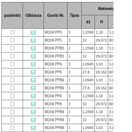
Matmenys (mm / co
pasirinkti
Užklausa
Guolis Nr.
Tipas
d1
H
D
D1
W208 PP5
3
1.2598
1.18
3.1496
W208 PP5
3
32
29.972
80
W208 PPB5
1
1.2598
1.18
3.1496
W208 PPB5
1
32
29.972
80
W208 PP6
3
1.0945
1.03
3.1496
W208 PP6
3
27.8
26.162
80
W208 PPB6
1
1.0945
1.03
3.1496
W208 PPB6
1
27.8
26.162
80
W208 PP8
3
1.2598
1.18
3.1496
W208 PP8
3
32
29.972
80
W208 PPB8
1
1.2598
1.18
3.1496
W208 PPB8
1
32
29.972
80
W208 PPB9
1
1.0945
1.03
3.1496