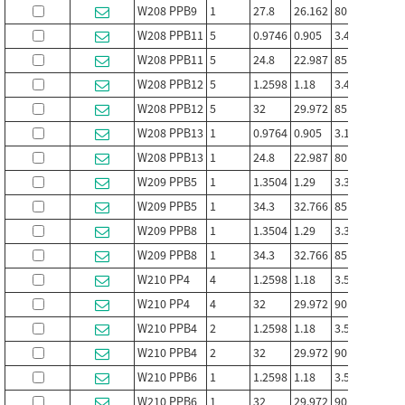
W208 PPB9
1
27.8
26.162
80
W208 PPB11
5
0.9746
0.905
3.402
3.438
W208 PPB11
5
24.8
22.987
85.75
87.33
W208 PPB12
5
1.2598
1.18
3.402
3.438
W208 PPB12
5
32
29.972
85.75
87.33
W208 PPB13
1
0.9764
0.905
3.1496
W208 PPB13
1
24.8
22.987
80
W209 PPB5
1
1.3504
1.29
3.3465
W209 PPB5
1
34.3
32.766
85
W209 PPB8
1
1.3504
1.29
3.3465
W209 PPB8
1
34.3
32.766
85
W210 PP4
4
1.2598
1.18
3.5433
W210 PP4
4
32
29.972
90
W210 PPB4
2
1.2598
1.18
3.5433
W210 PPB4
2
32
29.972
90
W210 PPB6
1
1.2598
1.18
3.5433
W210 PPB6
1
32
29.972
90