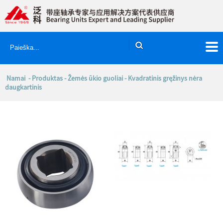
Namai
-
Produktas
-
Žemės ūkio guoliai
- Kvadratinis gręžinys nėra
daugkartinis